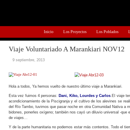
Inicio
Los Proyectos
Los Poblados
Viaje Voluntariado A Marankiari NOV12
9 septiembre, 2013
Hola a todos, Ya hemos vuelto de nuestro último viaje a Marankiari.
Esta vez fuimos 4 personas:
Dani, Kiko, Lourdes y Carlos
.El viaje t
acondicionamiento de la Piscigranja y el cultivo de los alevines se r
del Río Tambo, tuvimos que pasar noche en otra Comunidad Nativa a mi
bidones, ponerles oxígeno; también nos cayó un diluvio universal -que 
de viajes…
Y de la parte humanitaria no podemos estar más contentos. Todo el tie