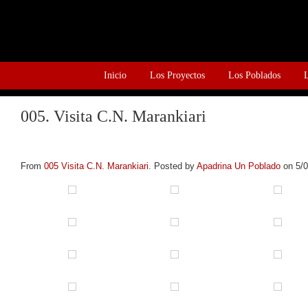
Inicio
Los Proyectos
Los Poblados
005. Visita C.N. Marankiari
From
005 Visita C.N. Marankiari
. Posted by
Apadrina Un Poblado
on 5/0