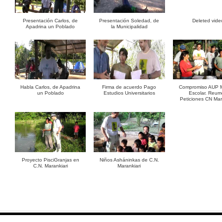
Presentación Carlos, de
Presentación Soledad, de
Deleted vide
Apadrina un Poblado
la Municipalidad
Habla Carlos, de Apadrina
Firma de acuerdo Pago
Compromiso AUP M
un Poblado
Estudios Universitarios
Escolar. Reu
Peticiones CN Mar
Proyecto PisciGranjas en
Niños Asháninkas de C.N.
C.N. Marankiari
Marankiari