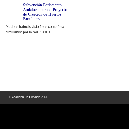
Subvención Parlamento
Andalucía para el Proyecto
de Creación de Huertos
Familiares
Muchos habréis visto fotos como ésta
circulando por la red. Casi la...
© Apadrina un Poblado 2020