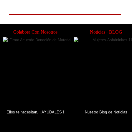
Si crees que este tipo de medidas puede encajar en tu
organización, ponte en contacto con nosotros.
Colabora Con Nosotros
Noticias · BLOG
Ellos te necesitan. ¡ AYÚDALES !
Nuestro Blog de Noticias